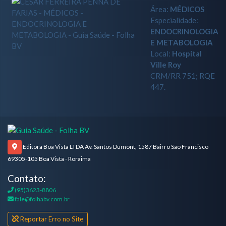
Área:
MÉDICOS
Especialidade:
ENDOCRINOLOGIA
E METABOLOGIA
Local:
Hospital
Ville Roy
CRM/RR 751; RQE
447.
Editora Boa Vista LTDA Av. Santos Dumont, 1587 Bairro São Francisco
69305-105 Boa Vista - Roraima
Contato:
(95)3623-8806
fale@folhabv.com.br
Reportar Erro no Site