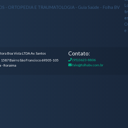
L
t
e
O
e 
Contato:
tora Boa Vista LTDA Av. Santos
(95)3623-8806
 1587 Bairro São Francisco 69305-105
fale@folhabv.com.br
a - Roraima