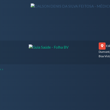
Edi
Dumont,
Boa Vist
‹
›