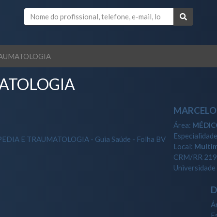
RAUMATOLOGIA
ATOLOGIA
MARCELO
Área:
MÉDIC
Especialidad
Local:
Multi
CRM/RR 2194
Universidade 
D
Á
E