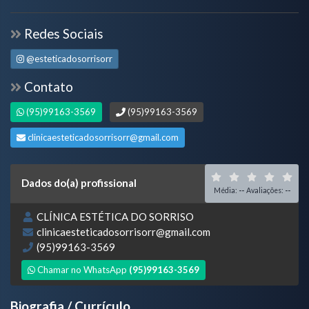
Redes Sociais
@esteticadosorrisorr
Contato
(95)99163-3569
(95)99163-3569
clinicaesteticadosorrisorr@gmail.com
Dados do(a) profissional
Média:
--
Avaliações:
--
CLÍNICA ESTÉTICA DO SORRISO
clinicaesteticadosorrisorr@gmail.com
(95)99163-3569
Chamar no WhatsApp
(95)99163-3569
Biografia / Currículo