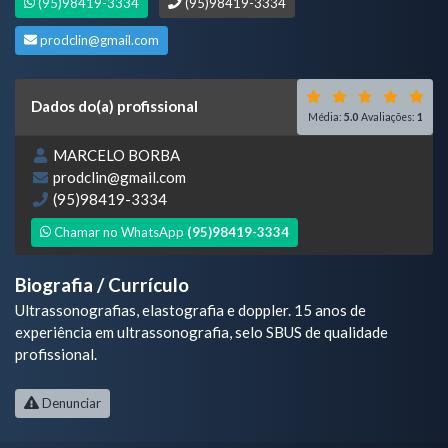
(95)98419-3334
(95)98419-3334
prodclin@gmail.com
Dados do(a) profissional
Média:
5.0
Avaliações:
1
MARCELO BORBA
prodclin@gmail.com
(95)98419-3334
Chamar no WhatsApp
(95)98419-3334
Biografia / Currículo
Ultrassonografias, elastografia e doppler. 15 anos de
experiência em ultrassonografia, selo SBUS de qualidade
profissional.
Denunciar