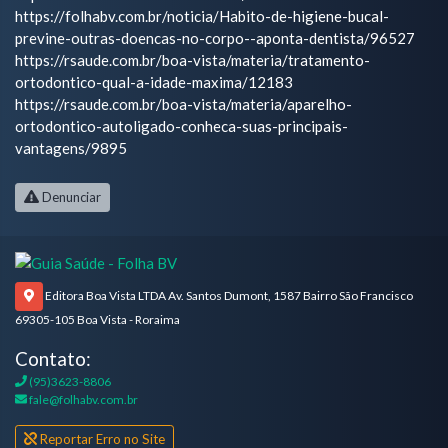
https://folhabv.com.br/noticia/Habito-de-higiene-bucal-
previne-outras-doencas-no-corpo--aponta-dentista/96527
https://rsaude.com.br/boa-vista/materia/tratamento-
ortodontico-qual-a-idade-maxima/12183
https://rsaude.com.br/boa-vista/materia/aparelho-
ortodontico-autoligado-conheca-suas-principais-
vantagens/9895
Denunciar
Editora Boa Vista LTDA Av. Santos Dumont, 1587 Bairro São Francisco
69305-105 Boa Vista - Roraima
Contato:
(95)3623-8806
fale@folhabv.com.br
Reportar Erro no Site