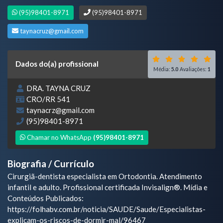
(95)98401-8971
(95)98401-8971
taynacruz@gmail.com
Dados do(a) profissional
Média:
5.0
Avaliações:
1
DRA. TAYNA CRUZ
CRO/RR 541
taynacrz@gmail.com
(95)98401-8971
Chamar no WhatsApp
(95)98401-8971
Biografia / Currículo
Cirurgiã-dentista especialista em Ortodontia. Atendimento
infantil e adulto. Profissional certificada Invisalign®. Mídia e
Conteúdos Publicados:
https://folhabv.com.br/noticia/SAUDE/Saude/Especialistas-
explicam-os-riscos-de-dormir-mal/96467